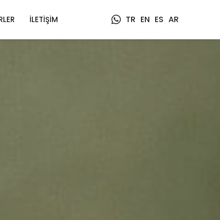
TR
EN
ES
AR
RLER
İLETIŞIM